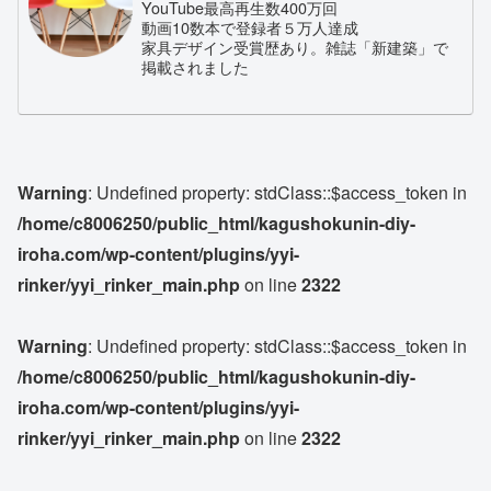
YouTube最高再生数400万回
動画10数本で登録者５万人達成
家具デザイン受賞歴あり。雑誌「新建築」で
掲載されました
Warning
: Undefined property: stdClass::$access_token in
/home/c8006250/public_html/kagushokunin-diy-
iroha.com/wp-content/plugins/yyi-
rinker/yyi_rinker_main.php
on line
2322
Warning
: Undefined property: stdClass::$access_token in
/home/c8006250/public_html/kagushokunin-diy-
iroha.com/wp-content/plugins/yyi-
rinker/yyi_rinker_main.php
on line
2322