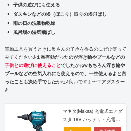
子供の遊びにも使える
ダスキンなどの埃（ほこり）取りの埃飛ばし
雨の日の洗濯物乾燥
風呂場の湿気飛ばし
電動工具を買うときに奥さんの了承を得るのにぜひ使って
みてください♪
１番有効だったのが浮き輪やプールなどの
子供との遊びに使えること
でした
かねw
もちろん浮き輪や
プールなどの空気入れにも使えるので、一生使えるよと言
ったことも決め手でした
かね♪良いですよ〜エアダスター
♪
マキタ(Makita) 充電式エアダ
スタ 18V バッテリ・充電
器・ケース別売 AS180DZ