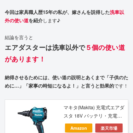
今回は家具職人歴15年の私が、嫁さんを説得した
洗車以
外の使い道
を紹介
します♪
結論を言うと
エアダスターは洗車以外で
５個の使い道
があります！
納得させるためには、使い道の説明とあくまで「子供のた
めに…」「家事の時短になるよ！」と言うと効果的
です！
マキタ(Makita) 充電式エアダ
スタ 18V バッテリ・充電
器・ケース別売 AS180DZ
Amazon
楽天市場