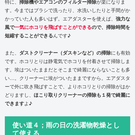
特に、
掃除機やエアコンのフィルター掃除
が楽になりま
す。今まではブラシで洗ったり、水洗いしたりと手間がか
かっていた人も多いはず。エアダスターを使えば、
強力な
風で
一気にホコリを飛ばすことができる
ので、掃除時間を
短縮することができる
んです♪
また、
ダストクリーナー（ダスキンなど）の掃除
にも有効
です。ホコリとりは静電気でホコリを付着させて掃除しま
す。埃はついたままだとそこまで綺麗にならないことも多
い…。クリーナーに埃がついたままですから。エアダスタ
ーで外に吹き飛ばすことで、よりホコリとりの掃除がはか
どりますし、
ほこり取りクリーナーの掃除も１発で綺麗に
できます
よ♪
使い道４；雨の日の洗濯物乾燥とし
て使える