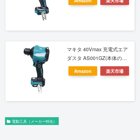
Amazon
楽天市場
マキタ 40Vmax 充電式エア
ダスタ AS001GZ(本体のみ)
バッテリ・充電器別売 （柴
Amazon
楽天市場
商アクセサリ収納ポーチ
付）
電動工具（メーカー特化）