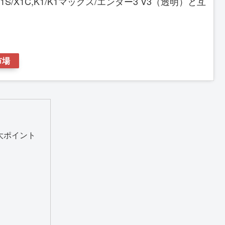
P/P1S/X1C,K1/K1マックス/エンダー3 V3（透明）と互
市場
3大ポイント