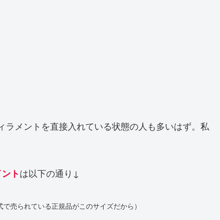
」
のの、フィラメントを直接入れている状態の人も多いはず。私
は以下の通り↓
イント
式で売られている正規品がこのサイズだから）