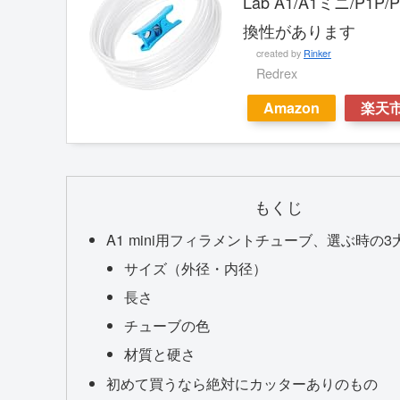
Lab A1/A1ミニ/P1
換性があります
created by
Rinker
Redrex
Amazon
楽天
もくじ
A1 mini用フィラメントチューブ、選ぶ時の
サイズ（外径・内径）
長さ
チューブの色
材質と硬さ
初めて買うなら絶対にカッターありのもの