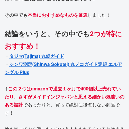
その中でも
本当におすすめなものを厳選
しました！
結論をいうと、その中でも
2つが特に
おすすめ！
・
タジマ(Tajima) 丸鋸ガイド
・
シンワ測定(Shinwa Sokutei) 丸ノコガイド定規 エルア
ングル Plus
↑
この２つはamazonで過去１ヶ月で400個以上売れてい
たり
、
さすがメイドインジャパンと思える細かい気遣いの
ある設計
であったりと、買って絶対に後悔しない商品で
す！
他も知ってから買いたいという人ももちろんいるとは思う