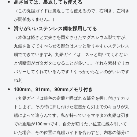
高さ当ては、裏返しても使える
（この丸鋸ガイドは裏返しても使えるので、右利き、左利き
が関係ありません。）
滑りがいいステンレス鋼を採用してる
（本体は軽さと丈夫さを両立させたマグネシウム製ですが、
丸鋸を当ててすべらせる部分はスッと滑りやすいステンレス
鋼でできています♪。丸鋸ガイドは、スッと動いてくれない
と切断面がガタガタになることが多い…。それを素材でリカ
バリーしてくれているんです！引っかからないのがいいです
ね♪）
100mm、91mm、90mmメモリ付き
（丸鋸ガイドは銀色の定盤と呼ばれる部分を押し付けてカッ
トします。その時に押し付けた定盤から刃までのキョリが丸
鋸によって違うんです。私が持っているマキタの丸鋸は刃ま
での距離が100mmです。自分が切りたい位置に線を引いて
いた場合、その位置に丸鋸ガイドを合わすと、内窓の部分に