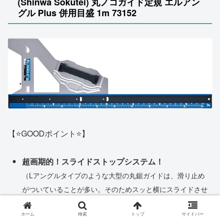
(Shinwa Sokutei) 丸ノコガイド定規 エルアン
グル Plus 併用目盛 1m 73152
【⭐️GOODポイント⭐️】
超画期的！スライドストップシステム！
（Lアングルタイプのような大型の丸鋸ガイドは、滑り止め
がついていることが多い。そのためスッと横にスライドさせ
ることが困難でした。かといって滑り止めゴムがないとカッ
ホーム
検索
トップ
サイドバー
トする時にブレる…。そこで登場したのがこのスライドスト