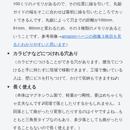
100ミリのメモリがあるので、その位置に線を引いて、丸鋸
ガイドの端をそこに合わせば最初に線を引いたところでカッ
トできるんです。丸鋸によって刃までの距離が100mm、
91mm、90mmと変わるため、その３種類のメモリがあると
いうことです。参考画像→
amazonページの画像３枚目を見
るとわかりやすいと思います
）
カラビナなどにつけれる穴あり
（カラビナにつけることができる穴があります。腰当てにつ
けると手に持たずに現場で移動できます。工場で働いている
人は、壁にビスを打ちつけて、かけて収納もできますね♪）
長く使える
（本体はマグネシウム製で、軽量かつ剛性。要はめちゃくち
ゃ丈夫なんです♪現場で落としたりするかもしれません。１
回落として曲がったり変形したりするのはイヤですよね…も
ともと三角形タイプなのもあり、多少落としても曲がったり
することもないので長く使えます。）