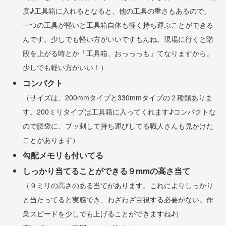
度
♪
工具箱に入れるとなると、他の工具の重さもあるので、
一つの工具が軽いと工具箱自体も軽く持ち運ぶことができる
んです。少しでも軽い方がいいですもんね。現場に行くと階
段を上がる時とか「工具箱、おっっっも」てなりますから。
少しでも軽い方がいい！）
コンパクト
（サイズは、200mmタイプと330mmタイプの２種類ありま
す。200ミリタイプは工具箱に入ってくれます♪コンパクトな
ので腰袋に、ブッ刺して持ち運びしてる職人さんも見かけた
ことが
あります
）
勾配メモリも付いてる
しっかり当てることができる９mmの高さ当て
（９ミリの高さのある当てがあります。これによりしっかり
と当たってると実感でき、わざわざ目視する必要がない。作
業スピードを少しでも上げることができますね♪）