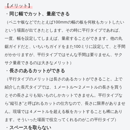
【メリット】
・
同じ幅でカット、量産できる
（ベニヤ板などでたとえば100mmの幅の板を何枚もカットしたい
という場面が出てきたとします。その時に平行タイプであれば、
一度、幅を設定してしまえば、量産することができます。他の丸
鋸ガイドだと、いちいちガイドをまた100ミリに設定して、と手間
がかかりますが、平行タイプではそんな手間は要りません、サク
サク量産できるのは大きなメリット）
・
長さのあるカットができる
（平行タイプのメリットは長さのあるカットができること。上で
紹介した長尺タイプでは、１メートル〜２メートルの長さを買う
とその長さよりも短いものしかカットできません。平行タイプな
ら”縦引き”と呼ばれるカットの仕方なので、長さに限界がありませ
ん。現場では４メートルを超える板をカットすることも稀にあり
ます。そういった場面で役立ってくれるのがこの平行タイプ）
・
スペースを取らない