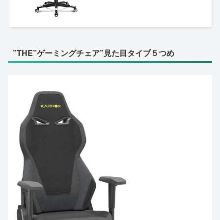
工学 １６５度 リクライニン
グ ハイバック テレワーク 椅
子 PCチェア (White)
”THE”ゲーミングチェア”見た目タイプ５つめ