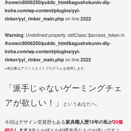
/home/c8006250/public_html/kagushokunin-diy-
iroha.com/wp-content/plugins/yyi-
rinker/yyi_rinker_main.php
on line
2322
Warning
: Undefined property: stdClass::$access_token in
/home/c8006250/public_html/kagushokunin-diy-
iroha.com/wp-content/plugins/yyi-
rinker/yyi_rinker_main.php
on line
2322
※本記事はアフィリエイトプログラムを使用します。
「派手じゃないゲーミングチェ
アが欲しい！」
というあなたへ。
今回はデザイン受賞歴もある
家具職人歴15年の私が
20個
紹介
します♪
赤とか緑とか結構派手なものが多いですよ