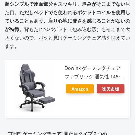
超シンプルで座面部分もスッキリ、厚みがそこまでない
見
た目。
ただしベッドでも使われるポケットコイルを使用し
ていることもあり、座り心地に硬さを感じることがないの
が特徴
。背もたれのバゲット（包み込む形）もそこまで大
きくないので、パッと見はゲーミングチェア感を抑えてい
ます。
Dowinx ゲーミングチェア
ファブリック 通気性 145°リ
クライニング オットマン付
Amazon
楽天市場
き ポケットコイル オフィス
チェア 椅子 テレワーク 疲れ
ない デスクチェア パソコン
チェア イス 布張り pcチェア
グレー LS-665802
”THE”ゲーミングチェア”見た目タイプ２つめ