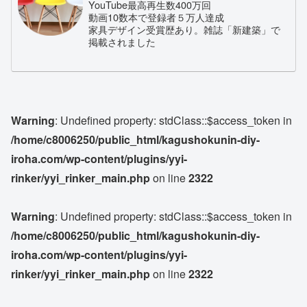
YouTube最高再生数400万回
動画10数本で登録者５万人達成
家具デザイン受賞歴あり。雑誌「新建築」で
掲載されました
Warning
: Undefined property: stdClass::$access_token in
/home/c8006250/public_html/kagushokunin-diy-
iroha.com/wp-content/plugins/yyi-
rinker/yyi_rinker_main.php
on line
2322
Warning
: Undefined property: stdClass::$access_token in
/home/c8006250/public_html/kagushokunin-diy-
iroha.com/wp-content/plugins/yyi-
rinker/yyi_rinker_main.php
on line
2322