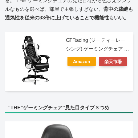
る。”THE”ゲーミングチェアの見た目ながら色さえシンプ
ルなものを選べば、部屋で主張しすぎない。
背中の裁縫も
通気性を従来の33倍に上げていることで機能性もいい。
GTRacing (ジーティーレー
シング) ゲーミングチェア 白
デスク pcチェア 椅子 テレワ
Amazon
楽天市場
ーク 145°リクライニング オ
ットマン付き ゲームチェア
ハイバック ランバーサポー
ト ポケットコイルが内蔵
PUレザー GTPlayerシリー
”THE”ゲーミングチェア”見た目タイプ３つめ
ズGTP900-WHITE