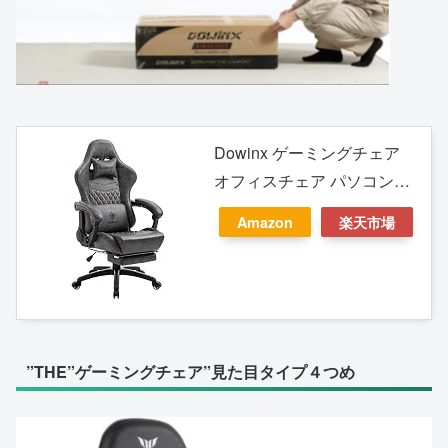
Dowinx ゲーミングチェア
オフィスチェア パソコンチ
ェア PC チェア 椅子 腰の振
Amazon
楽天市場
動機能 新開発炭素繊維レザ
ー 人間工学 伸縮可能のオッ
トマン 調節可能ランバーサ
ポート(グレー)
”THE”ゲーミングチェア”見た目タイプ４つめ