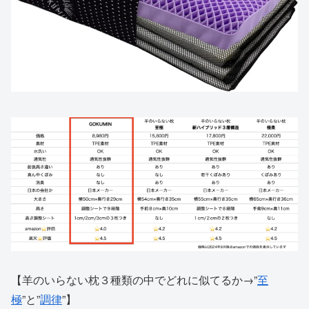
【羊のいらない枕３種類の中でどれに似てるか→”
至
極
”と”
調律
”】