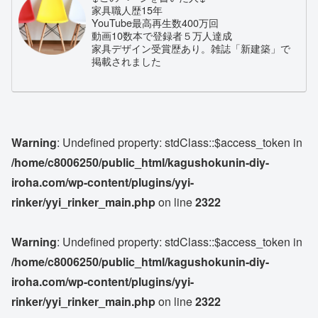
家具職人歴15年
YouTube最高再生数400万回
動画10数本で登録者５万人達成
家具デザイン受賞歴あり。雑誌「新建築」で
掲載されました
Warning
: Undefined property: stdClass::$access_token in
/home/c8006250/public_html/kagushokunin-diy-
iroha.com/wp-content/plugins/yyi-
rinker/yyi_rinker_main.php
on line
2322
Warning
: Undefined property: stdClass::$access_token in
/home/c8006250/public_html/kagushokunin-diy-
iroha.com/wp-content/plugins/yyi-
rinker/yyi_rinker_main.php
on line
2322