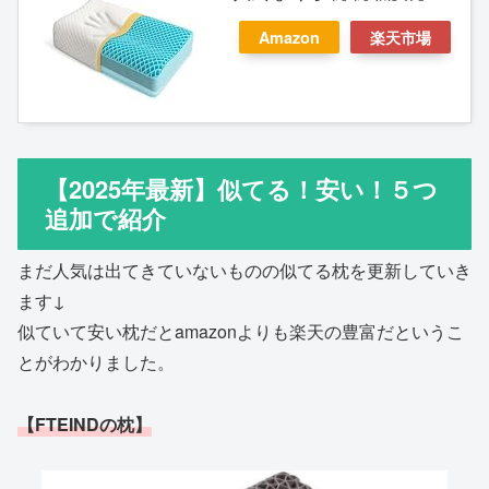
枕 低反発 洗える枕 快眠枕
Amazon
楽天市場
枕 洗える 枕 高反発 枕 横向
き寝 ネムゾウまくらジェル
枕 6段階高さ調整可
50cm×30cm×5-11cm
【2025年最新】似てる！安い！５つ
追加で紹介
まだ人気は出てきていないものの似てる枕を更新していき
ます↓
似ていて安い枕だとamazonよりも楽天の豊富だというこ
とがわかりました。
【FTEINDの枕】