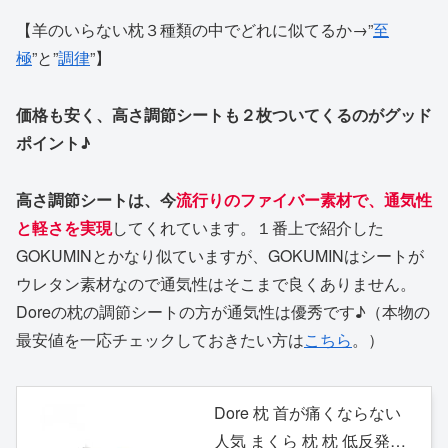
【羊のいらない枕３種類の中でどれに似てるか→”
至
極
”と”
調律
”】
価格も安く、高さ調節シートも２枚ついてくるのがグッド
ポイント♪
高さ調節シートは、今
流行りのファイバー素材で、通気性
と軽さを実現
してくれています。１番上で紹介した
GOKUMINとかなり似ていますが、GOKUMINはシートが
ウレタン素材なので通気性はそこまで良くありません。
Doreの枕の調節シートの方が通気性は優秀です♪（本物の
最安値を一応チェックしておきたい方は
こちら
。）
Dore 枕 首が痛くならない
人気 まくら 枕 枕 低反発枕