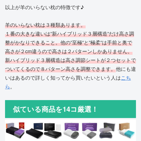
以上が羊のいらない枕の特徴です♪
羊のいらない枕は３種類あります。
１番の大きな違いは”新ハイブリッド３層構造”だけ高さ調
整がかなりできること。他の”至極”と”極柔”は手前と奥で
高さが２cm違うので高さは２パターンしかありません。
新ハイブリッド３層構造は高さ調節シートが２つセットで
ついてくるので８パターン高さを調整できます。
他にも違
いはあるので詳しく知ってから買いたいという人は
こち
ら
。
似ている商品を14コ厳選！