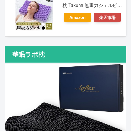
枕 Takumi 無重力ジェルピロ
ー GOKUMIN まくら 無重力
Amazon
楽天市場
枕 ごくみん枕 9段階 高さ調
整 寝返り ジェル枕 横向き寝
横向き 仰向き寝 仰向け 体圧
分散 丸洗い 洗える ストレー
整眠ラボ枕
トネック