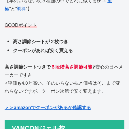
【羊のいらない枕３種類の中でどれに似てるか→”
至
極
”と”
調律
”】
GOODポイント
高さ調節シートが２枚つき
クーポンがあれば安く買える
高さ調節シートつきで
６段階高さ調節可能
♪
安心の日本メ
ーカーです♪
⭐️評価も4.3と高い。羊のいらない枕と価格はそこまで変
わらないですが、クーポン次第で安く変えます。
＞＞amazonでクーポンがあるか確認する
VANCONジェル枕