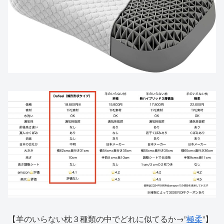
【羊のいらない枕３種類の中でどれに似てるか→”
極柔
”】