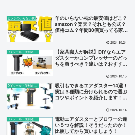
羊のいらない枕の最安値はどこ？
ヒツジのいらない枕
amazon？楽天？それとも公式？
価格コム？年間30個買ってる家具
職人が紹介！
2024.10.24
【家具職人が解説】DIYならエア
DIYツール・便利道具（工具全般）
ダスターかコンプレッサーのどっ
ちを買うべき？違いは？おすすめ
のエアダスター４つも紹介！
2024.10.15
吸引もできるエアダスター14選！
DIYツール・便利道具（工具全般）
実は３種類に分けられるので選ぶ
コツやポイントを紹介します！洗
車するなら知ってから買いましょ
う♪
2024.10.14
電動エアダスターとブロワーの違
DIYツール・便利道具（工具全般）
い５つを解説！そうだったのか！
比較してから買いましょう！