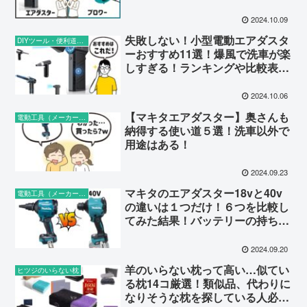
2024.10.09
失敗しない！小型電動エアダスタ
DIYツール・便利道具（工具全般）
ーおすすめ11選！爆風で洗車が楽
しすぎる！ランキングや比較表も
あり！
2024.10.06
【マキタエアダスター】奥さんも
電動工具（メーカー特化）
納得する使い道５選！洗車以外で
用途はある！
2024.09.23
マキタのエアダスター18vと40v
電動工具（メーカー特化）
の違いは１つだけ！６つを比較し
てみた結果！バッテリーの持ちだ
け違う！
2024.09.20
羊のいらない枕って高い…似てい
ヒツジのいらない枕
る枕14コ厳選！類似品、代わりに
なりそうな枕を探している人必