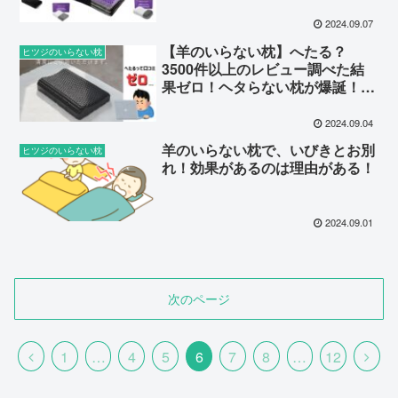
見！
2024.09.07
【羊のいらない枕】へたる？
ヒツジのいらない枕
3500件以上のレビュー調べた結
果ゼロ！ヘタらない枕が爆誕！寿
命は10年以上！？
2024.09.04
羊のいらない枕で、いびきとお別
ヒツジのいらない枕
れ！効果があるのは理由がある！
2024.09.01
次のページ
前
次
1
…
4
5
6
7
8
…
12
へ
へ